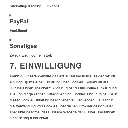
service
Marketing/Tracking, Funktional
google-
maps
Consent
PayPal
to
service
Funktional
youtube
Consent
Sonstiges
to
service
Zweck wird noch ermittelt
paypal
7. EINWILLIGUNG
Consent
to
service
Wenn du unsere Website das erste Mal besuchst, zeigen wir dir
sonstiges
ein Pop-Up mit einer Erklärung über Cookies. Sobald du auf
„Einstellungen speichern“ klickst, gibst du uns deine Einwilligung
alle von dir gewählten Kategorien von Cookies und Plugins wie in
dieser Cookie-Erklärung beschrieben zu verwenden. Du kannst
die Verwendung von Cookies über deinen Browser deaktivieren,
aber bitte beachte, dass unsere Website dann unter Umständen
nicht richtig funktioniert.