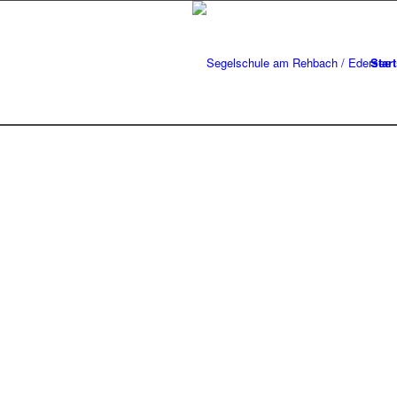
Start
Heiß
auf