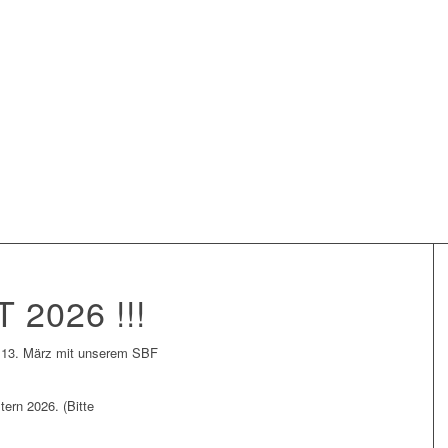
ln?
e
2026 !!!
m 13. März mit unserem SBF
tern 2026. (Bitte