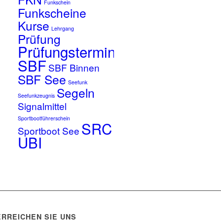
Funkschein
Funkscheine
Kurse
Lehrgang
Prüfung
Prüfungstermine
SBF
SBF Binnen
SBF See
Seefunk
Segeln
Seefunkzeugnis
Signalmittel
Sportbootführerschein
SRC
Sportboot See
UBI
ERREICHEN SIE UNS