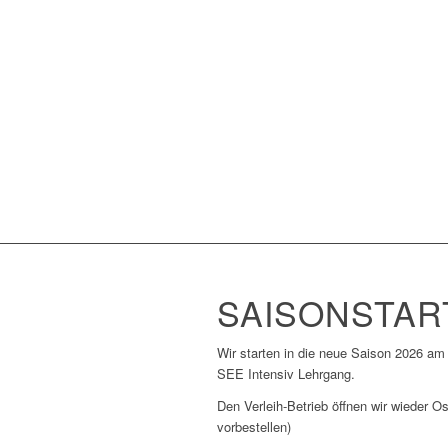
sege
Schön
SAISONSTART 
Wir starten in die neue Saison 2026 a
SEE Intensiv Lehrgang.
Den Verleih-Betrieb öffnen wir wieder Os
vorbestellen)