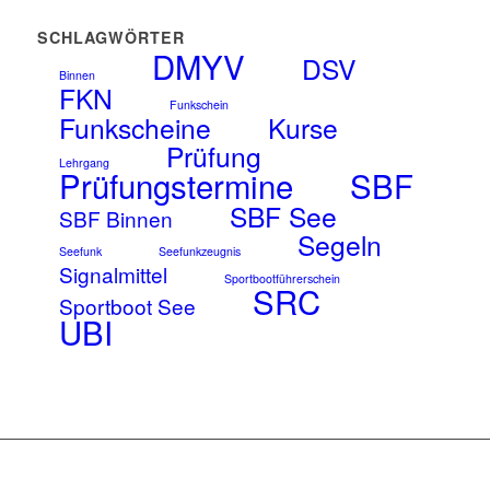
SCHLAGWÖRTER
DMYV
DSV
Binnen
FKN
Funkschein
Funkscheine
Kurse
Prüfung
Lehrgang
Prüfungstermine
SBF
SBF See
SBF Binnen
Segeln
Seefunk
Seefunkzeugnis
Signalmittel
Sportbootführerschein
SRC
Sportboot See
UBI