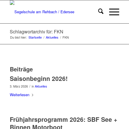
Schlagwortarchiv für: FKN
Du bist hier:
Startseite
/
Aktuelles
/
FKN
Beiträge
Saisonbeginn 2026!
/
3. März 2026
in
Aktuelles
Weiterlesen
Frühjahrsprogramm 2026: SBF See +
Binnen Motorboot