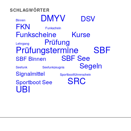
SCHLAGWÖRTER
DMYV
DSV
Binnen
FKN
Funkschein
Funkscheine
Kurse
Prüfung
Lehrgang
Prüfungstermine
SBF
SBF See
SBF Binnen
Segeln
Seefunk
Seefunkzeugnis
Signalmittel
Sportbootführerschein
SRC
Sportboot See
UBI